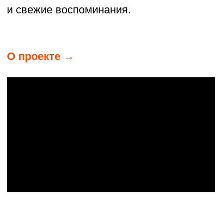
экспонат, а живая радость. Так
появилось товарищество «Вечерняя
Москва». Они устраивают танцы под
живую музыку прямо в вузах, дворах
и на фестивалях, учат старинным играм
и хороводам. За пару лет провели
больше 50 встреч, а летом 2024-го
открыли «Деревенский клуб»
в Ярославской области — после чего
похожие сообщества появились уже
в Петербурге и Омске. На их вечёрках
танцуют студенты, бабушки и даже
случайные прохожие: тут неважно,
умеешь ли ты плясать, главное —
не бояться выходить в круг.
О проекте →