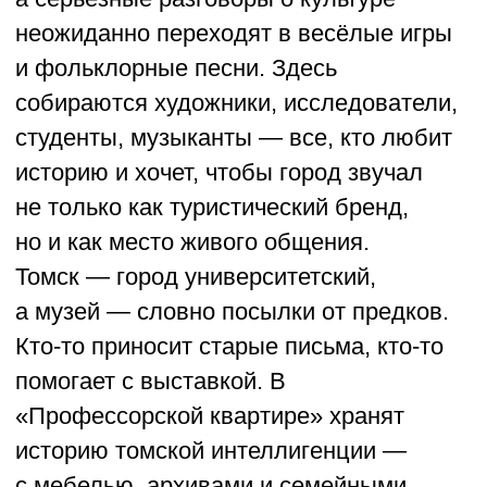
ВОЗРОЖДЁННАЯ ДЕРЕВНЯ МУВЫР
МУВЫР, УДМУРТСКАЯ РЕСПУБЛИКА
В 1980-х Александр Корепанов пришёл
из армии и на месте своей деревни
увидел голое поле. Спустя 10 лет
он вернулся в стёртый с карты Мувыр,
а друзья крутили пальцем у виска: куда
он возвращается? В место, где нет
ни воды, ни дорог. Но была вера
и общение матери, и в начале 1990-х
Александр вернул свой дом на место.
Потребовалось более 15 лет, чтобы
вернуть саму деревню.