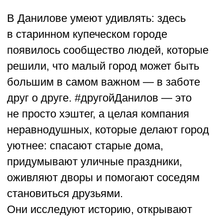
становиться друзьями.
Они исследуют историю, открывают
выставки, издают журналы, проводят
фестивали и просто дружат. Жители уже
привыкли: если в городе вдруг что-то
меняется к лучшему — наверняка
за этим стоят «другие». И главное, что
их «инаковость» — это не про чуждость,
а про желание делать общее место чуть
теплее и красивее.
О проекте →