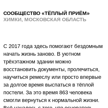
Группа добровольцев решила, что
прошлое не должно разрушаться молча.
За два года они провели шесть
масштабных субботников, собрали
около четырёхсот участников, нашли
старинные артефакты и даже
организовали фермерские ярмарки,
чтобы привлечь жителей и туристов.
На территории планируют создать
культурно-трудовой центр с арт-
резиденцией и мастерскими. Пока же
здесь по выходным слышен стук
молотков, детский смех и разговоры
о том, как сделать место общим —
чтобы история жила не в архиве,
а во дворе, где приятно быть.
О проекте →