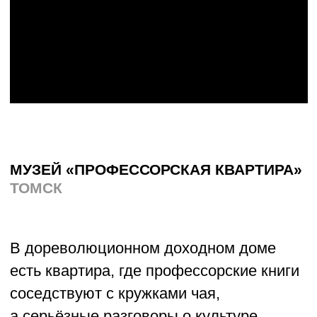
а музей — словно посылки от предков.
Кто-то приносит старые письма, кто-то
помогает с выставкой. В
«Профессорской квартире» хранят
историю томской интеллигенции —
с мебелью, архивами и семейными
легендами. Главное правило — никаких
«проходных» гостей: каждый, кто
заходит сюда, становится частью
маленькой городской семьи.
О проекте →