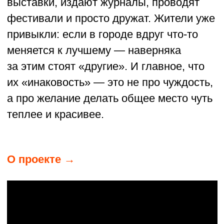
МУЗЕЙ «ПРОФЕССОРСКАЯ КВАРТИРА»
ТОМСК
В дореволюционном доходном доме
есть квартира, где профессорские книги
соседствуют с кружками чая,
а серьёзные разговоры о культуре
неожиданно переходят в весёлые игры
и фольклорные песни. Здесь
собираются художники, исследователи,
студенты, музыканты — все, кто любит
историю и хочет, чтобы город звучал
не только как туристический бренд,
но и как место живого общения.
Томск — город университетский,