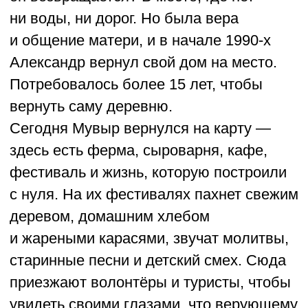
сообщество из пятидесяти семей. Здесь
дети занимаются с логопедами
и психологами, знакомятся
с окружающим миром, учатся учатся
рисовать, лепить из глины и танцевать
в инклюзивной студии Angel Dance,
а родители осваивают навыки
адаптивной физкультуры и находят
поддержку и друзей.
В «Детях-ангелах» умеют радоваться
каждому шагу и верят, что совместная
работа делает невозможное
реальностью.
О проекте →