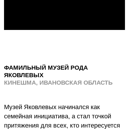
проект — «Молодёжь Татианинского»:
встречи, лекции, совместные поездки
и молитвы помогают ребятам 18−30 лет
не просто познакомиться и хорошо
провести, но и поддерживать друг друга
на пути веры. Здесь обсуждают всё —
от богословских тем до бытовых
трудностей, вместе читают Евангелие
и проводят благотворительные акции.
Получается дружеская компания, где
вера естественно соседствует
с обычной жизнью современного
молодого человека.
О проекте →