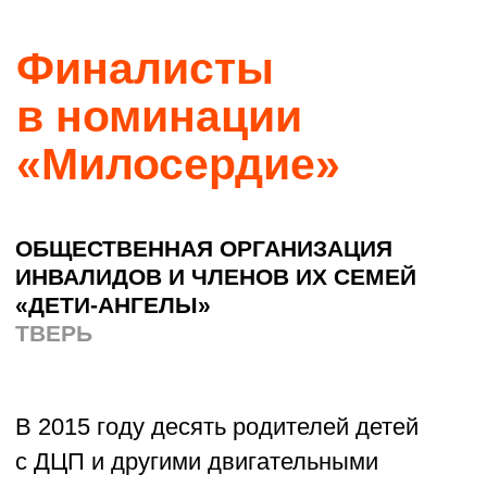
доступной для других больных. Так
в Железногорске появился «Хоспис
им. Василия и Зои Стародубцевых».
Младший сын Анатолий был главврачом
хосписа и акушером-гинекологом
в городском роддоме. В марте прошлого
года он скончался на рабочем месте,
и сейчас общее дело продолжает его
брат Виктор.
Сейчас команда хосписа — это 38
волонтёров, которые не только
помогают с гигиеной и лекарствами,
но и устраивают домашние концерты,
приносят книги, просто разговаривают.
О проекте →