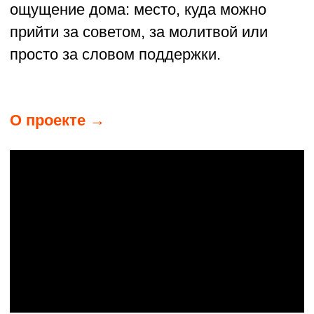
ФЕСТИВАЛЬ «ВЛЮБЛЁН В ЛЁН»
ЯРОСЛАВЛЬ
Лён здесь — не только ткань, но и повод
для праздника. Сообщество объединяет
семейный этноклуб «Любо-дорого»,
Музей льна и студию ремёсел
«Полотно». Главное событие — летний
фестиваль в деревне Игрищи. Участники
вместе засевают и собирают лён, поют,
водят хороводы и учатся старинным
ремёслам. Местные жители встречают
гостей как старых знакомых: угощают