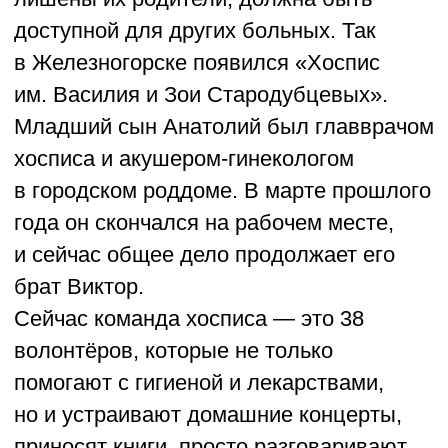
в 1930−40-е годы, и делают их частью
общей памяти. Они издали два сборника
воспоминаний, записали рассказы
старожилов, создали уличные выставки,
аудиогид и электронную «Книгу памяти»
о земляках-фронтовиках. Работа похожа
на детектив: нужно разыскать забытые
фотографии, письма, документы,
а потом аккуратно собрать их в живое
повествование. К проекту подключаются
школьники и музейные работники, чтобы
вместе сохранить не только факты,
но и человеческое тепло — ведь
за каждой датой стоит чья-то жизнь,
страхи и маленькие радости.
О проекте →