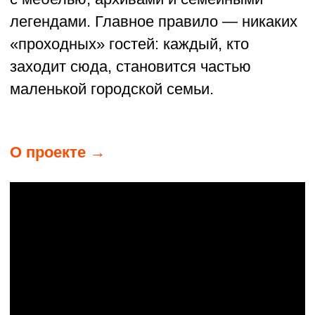
Сегодня Мувыр вернулся на карту —
здесь есть ферма, сыроварня, кафе,
фестиваль и жизнь, которую построили
с нуля. На их фестивалях пахнет свежим
деревом, домашним хлебом
и жареными карасями, звучат молитвы,
старинные песни и детский смех. Сюда
приезжают волонтёры и туристы, чтобы
увидеть своими глазами, что верующему
действительно всё возможно.
О проекте →