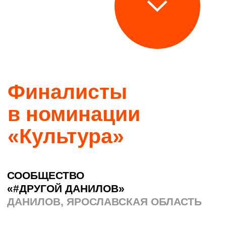
Финалисты
в номинации
«Культура»
СООБЩЕСТВО
«#ДРУГОЙ ДАНИЛОВ»
ДАНИЛОВ, ЯРОСЛАВСКАЯ ОБЛАСТЬ
В Данилове умеют удивлять: здесь
в старинном купеческом городе
появилось сообщество людей, которые
решили, что малый город может быть
большим в самом важном — в заботе
друг о друге. #другойДанилов — это
не просто хэштег, а целая компания
неравнодушных, которые делают город
уютнее: спасают старые дома,
придумывают уличные праздники,
оживляют дворы и помогают соседям