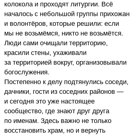
праздники и народный костюм,
а взрослые пытаются заново осмыслить
идеи старого образования.
Сегодня здесь учатся около 60 ребят:
они поют, шьют, празднуют Пасху
и Рождество, учатся говорить и мыслить
по-русски — не в смысле
национальности или этнической
принадлежности, а в смысле культуры.
Родители шутят, что у центра две
задачи: чтобы дети не скучали и чтобы
взрослые вспомнили, как это — учиться
с радостью и смыслом.
О проекте →