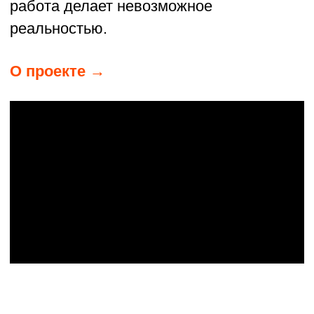
постели. За это время 863 человека
смогли вернуться к нормальной жизни.
Всё началось с того, что основатель
Илья в 18 лет поверил в Бога и пришёл
волонтёром в больницу, где увидел
бездомных в коридоре и узнал, что
их после операций снова отправляют
на улицу. Теперь он и команда
доказывают: даже такая, казалось бы,
безнадёжная история может стать
началом нового пути.
О проекте →