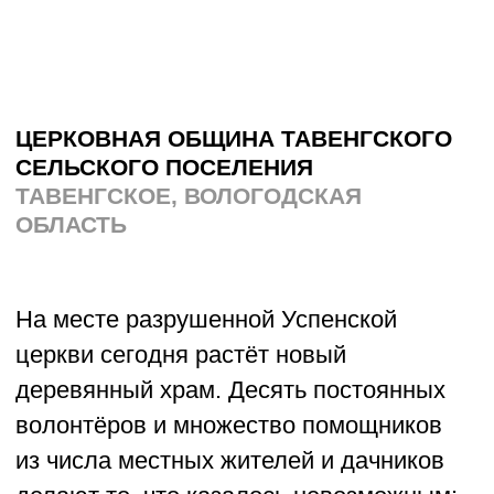
пирогами, показывают старые ткацкие
станки и рассказывают, почему запах
свежего льна — лучший аромат детства.
Фестиваль растёт год от года: кто-то
приезжает за мастер-классами, кто-то
за спокойствием, но все уезжают
с ощущением, что корни — это
не абстракция, а то, что можно
потрогать руками.
О проекте →