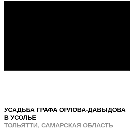
ЦЕРКОВНАЯ ОБЩИНА ТАВЕНГСКОГО
СЕЛЬСКОГО ПОСЕЛЕНИЯ
ТАВЕНГСКОЕ, ВОЛОГОДСКАЯ
ОБЛАСТЬ
На месте разрушенной Успенской
церкви сегодня растёт новый
деревянный храм. Десять постоянных