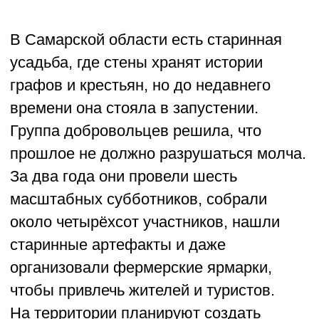
волонтёров и множество помощников
из числа местных жителей и дачников
делают то, что казалось невозможным:
строят храм своими силами. Уже готов
каркас, поднят купол, установлены
колокольня и крест. Сейчас резчики
создают иконостас, а по выходным идут
работы по благоустройству.
Здесь каждый может внести вклад —
кто-то приносит доски, кто-то помогает
лопатой, кто-то просто приезжает
с термосом чая. Важно не только
здание, но и то, что люди снова
собираются вместе, чувствуя себя
частью большой общей истории.
О проекте →