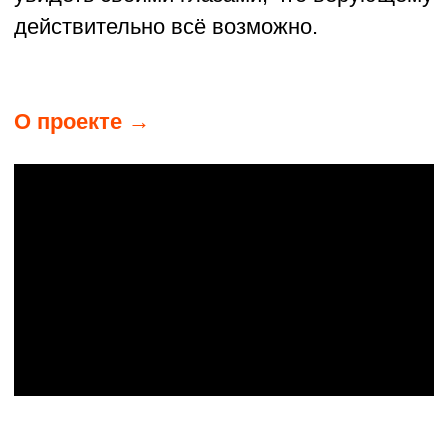
ЦЕНТР ПАЛЛИАТИВНОЙ ПОМОЩИ –
ХОСПИС ИМ. ВАСИЛИЯ И ЗОИ
СТАРОДУБЦЕВЫХ
ЖЕЛЕЗНОГОРСК,
КРАСНОЯРСКИЙ КРАЙ
В 2011 году от рака скончались Василий
и Зоя Стародубцевы. Их сыновья
старались облегчить страдания
родителей, но паллиативной помощи
в городе не было. И тогда братья
решили, что та помощь, которой были
лишены их родители, должна быть