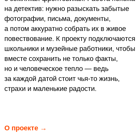
колокола и проходят литургии. Всё
началось с небольшой группы прихожан
и волонтёров, которые решили: если
мы не возьмёмся, никто не возьмётся.
Люди сами очищали территорию,
красили стены, ухаживали
за территорией вокруг, организовывали
богослужения.
Постепенно к делу подтянулись соседи,
дачники, гости из соседних районов —
и сегодня это уже настоящее
сообщество, где знают друг друга
по именам. Здесь важно не только
восстановить храм, но и вернуть
ощущение дома: место, куда можно
прийти за советом, за молитвой или
просто за словом поддержки.
О проекте →