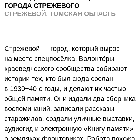
Финалисты
в номинации
«Церковь»
СООБЩЕСТВО ВОЛОНТЁРОВ
И ПРИХОЖАН ХРАМА АРХАНГЕЛА
МИХАИЛА В СЕЛЕ ЛОХ
ЛОХ, САРАТОВСКАЯ ОБЛАСТЬ
Когда-то храм в Лохе стоял пустой
и ветшал, а теперь здесь снова звучат