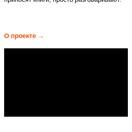
УСАДЬБА ГРАФА ОРЛОВА-ДАВЫДОВА
В УСОЛЬЕ
ТОЛЬЯТТИ, САМАРСКАЯ ОБЛАСТЬ
В Самарской области есть старинная
усадьба, где стены хранят истории
графов и крестьян, но до недавнего
времени она стояла в запустении.