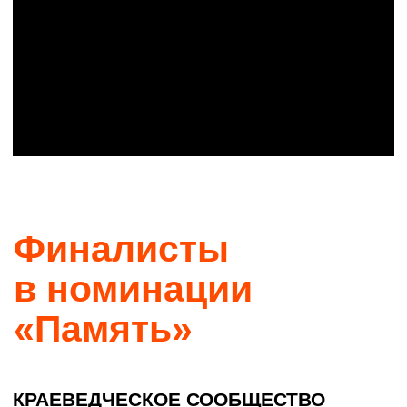
а один из залов специально оставили
полупустым. Любой житель города
может прийти с фотографиями,
письмами или семейными реликвиями
и вплести свою историю в общую ткань
музея. Здесь обсуждают не только
прошлое рода, но и то, как хранить
память сегодня: от устных рассказов
до цифровых архивов. Получается
живая летопись, в которой соседствуют
фамильные портреты, детские рисунки
и свежие воспоминания.
О проекте →