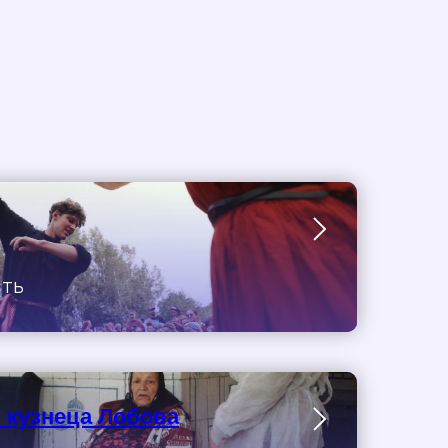
сть
 кузнеца Лобова