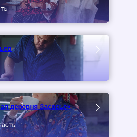
сть
тьев
ая деревня Засосье»
ласть