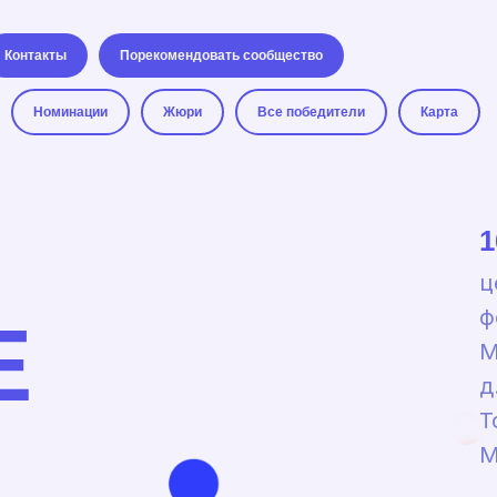
Контакты
Порекомендовать сообщество
Номинации
Жюри
Все победители
Карта
1
ц
ф
Е
М
д
Т
М