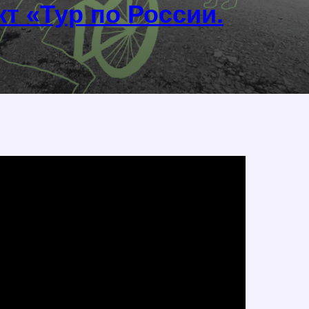
кт
«
Тур по России.