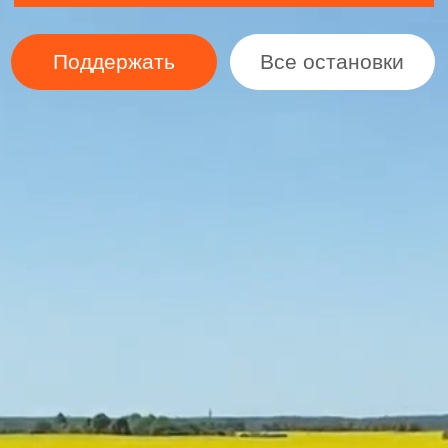
Поддержать
Все остановки
Тур по
России
за 83 рубля