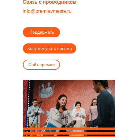
Связь с проводником
info@premiavmeste.ru
Поддержать
Хочу получать письма
Сайт премии