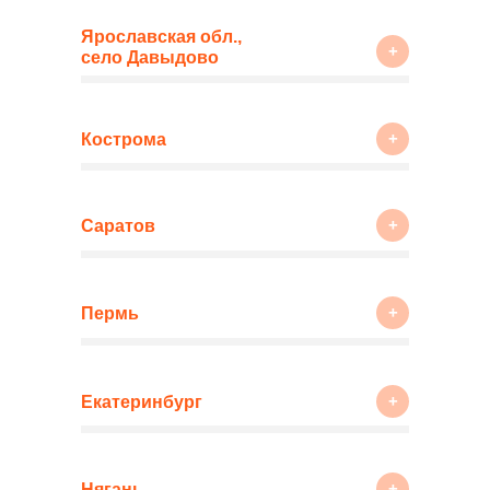
Ярославская обл.,
+
село Давыдово
+
Кострома
+
Саратов
+
Пермь
+
Екатеринбург
+
Нягань