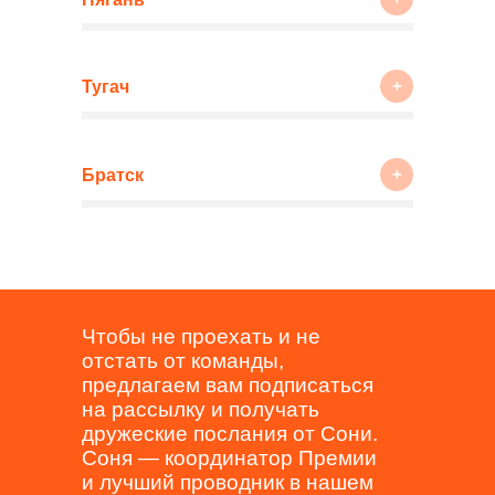
+
Тугач
+
Братск
Чтобы не проехать и не
отстать от команды,
предлагаем вам подписаться
на рассылку и получать
дружеские послания от Сони.
Соня — координатор Премии
и лучший проводник в нашем